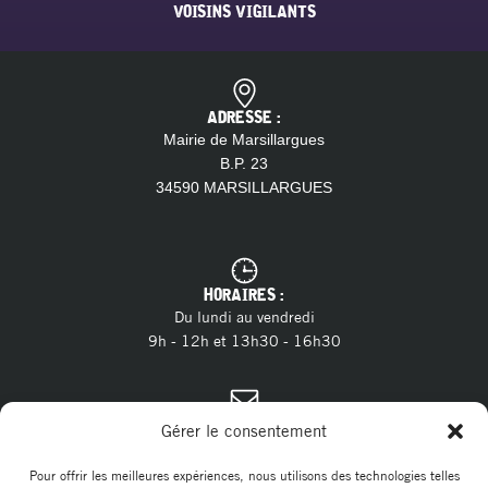
VOISINS VIGILANTS
ADRESSE :
Mairie de Marsillargues
B.P. 23
34590 MARSILLARGUES
HORAIRES :
Du lundi au vendredi
9h - 12h et 13h30 - 16h30
CONTACT :
Gérer le consentement
04 11 28 13 20
Tél. :
contact@marsillargues.fr
E-mail :
Pour offrir les meilleures expériences, nous utilisons des technologies telles