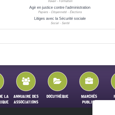
Travail - Formation
Agir en justice contre l'administration
Papiers - Citoyenneté - Élections
Litiges avec la Sécurité sociale
Social - Santé
DE LA
ANNUAIRE DES
DOCUTHÈQUE
MARCHÉS
MIQUE
ASSOCIATIONS
PUBLICS