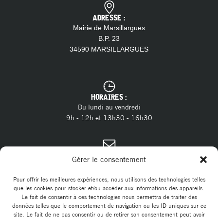
ADRESSE :
Mairie de Marsillargues
B.P. 23
34590 MARSILLARGUES
HORAIRES :
Du lundi au vendredi
9h - 12h et 13h30 - 16h30
CONTACT :
Gérer le consentement
04 11 28 13 20
Tél. :
E-mail :
contact@marsillargues.fr
Pour offrir les meilleures expériences, nous utilisons des technologies telles
que les cookies pour stocker et/ou accéder aux informations des appareils.
Le fait de consentir à ces technologies nous permettra de traiter des
données telles que le comportement de navigation ou les ID uniques sur ce
site. Le fait de ne pas consentir ou de retirer son consentement peut avoir