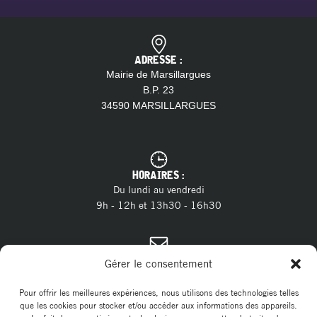
ADRESSE :
Mairie de Marsillargues
B.P. 23
34590 MARSILLARGUES
HORAIRES :
Du lundi au vendredi
9h - 12h et 13h30 - 16h30
CONTACT :
Gérer le consentement
04 11 28 13 20
Tél. :
contact@marsillargues.fr
E-mail :
Pour offrir les meilleures expériences, nous utilisons des technologies telles
que les cookies pour stocker et/ou accéder aux informations des appareils.