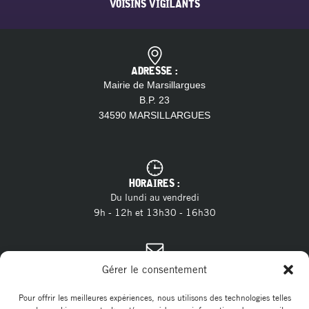
VOISINS VIGILANTS
ADRESSE :
Mairie de Marsillargues
B.P. 23
34590 MARSILLARGUES
HORAIRES :
Du lundi au vendredi
9h - 12h et 13h30 - 16h30
CONTACT :
Gérer le consentement
04 11 28 13 20
Tél. :
contact@marsillargues.fr
E-mail :
Pour offrir les meilleures expériences, nous utilisons des technologies telles