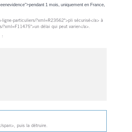
miseenevidence">pendant 1 mois, uniquement en France,
en-ligne-particuliers/?xml=R23562">pli sécurisé</a> à
ers/?xml=F11475">un délai qui peut varier</a>.
 :
span>, puis la détruire.