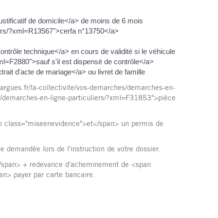
stificatif de domicile</a> de moins de 6 mois
uliers/?xml=R13567">cerfa n°13750</a>
ntrôle technique</a> en cours de validité si le véhicule
xml=F2880">sauf s'il est dispensé de contrôle</a>
ait d'acte de mariage</a> ou livret de famille
largues.fr/la-collectivite/vos-demarches/demarches-en-
es/demarches-en-ligne-particuliers/?xml=F31853">pièce
pan class="miseenevidence">et</span> un permis de
 demandée lors de l'instruction de votre dossier.
€</span> + redevance d'acheminement de <span
n> payer par carte bancaire.