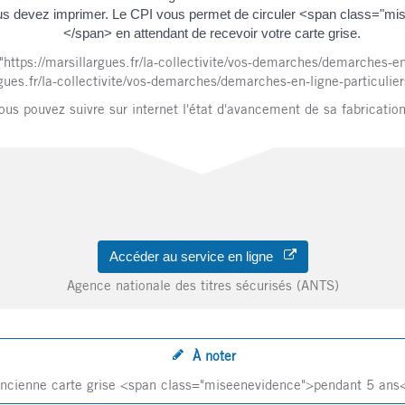
e vous devez imprimer. Le CPI vous permet de circuler <span class="
</span> en attendant de recevoir votre carte grise.
="https://marsillargues.fr/la-collectivite/vos-demarches/demarches-
rgues.fr/la-collectivite/vos-demarches/demarches-en-ligne-particuli
ous pouvez suivre sur internet l'état d'avancement de sa fabrication
Accéder au service en ligne
Agence nationale des titres sécurisés (ANTS)
À noter
ancienne carte grise <span class="miseenevidence">pendant 5 ans</