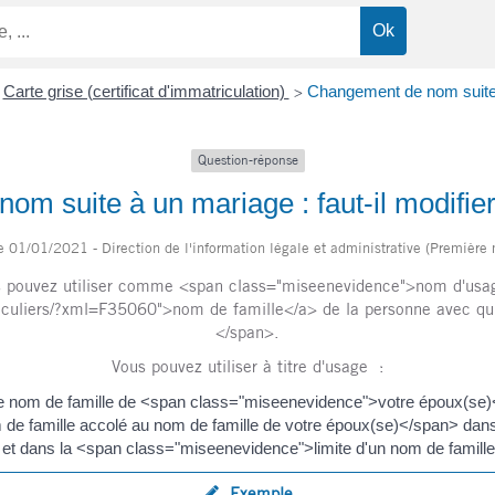
Carte grise (certificat d'immatriculation)
Changement de nom suite à 
>
Question-réponse
m suite à un mariage : faut-il modifier 
le 01/01/2021 - Direction de l'information légale et administrative (Première 
uvez utiliser comme <span class="miseenevidence">nom d'usage</s
ticuliers/?xml=F35060">nom de famille</a> de la personne avec q
</span>.
Vous pouvez utiliser à titre d'usage :
le nom de famille de <span class="miseenevidence">votre époux(se)
de famille accolé au nom de famille de votre époux(se)</span> da
 et dans la <span class="miseenevidence">limite d'un nom de famill
Exemple