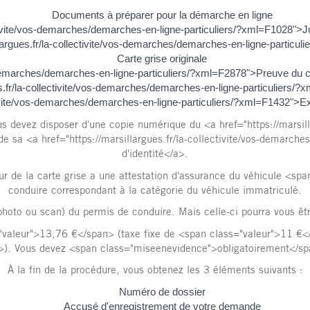
Documents à préparer pour la démarche en ligne
ectivite/vos-demarches/demarches-en-ligne-particuliers/?xml=F1028">Ju
llargues.fr/la-collectivite/vos-demarches/demarches-en-ligne-partic
Carte grise originale
s-demarches/demarches-en-ligne-particuliers/?xml=F2878">Preuve du co
es.fr/la-collectivite/vos-demarches/demarches-en-ligne-particuliers/?
ctivite/vos-demarches/demarches-en-ligne-particuliers/?xml=F1432">Extr
us devez disposer d'une copie numérique du <a href="https://marsil
e sa <a href="https://marsillargues.fr/la-collectivite/vos-demarch
d'identité</a>.
eur de la carte grise a une attestation d'assurance du véhicule <s
conduire correspondant à la catégorie du véhicule immatriculé.
hoto ou scan) du permis de conduire. Mais celle-ci pourra vous être
"valeur">13,76 €</span> (taxe fixe de <span class="valeur">11 
>). Vous devez <span class="miseenevidence">obligatoirement</spa
À la fin de la procédure, vous obtenez les 3 éléments suivants :
Numéro de dossier
Accusé d'enregistrement de votre demande