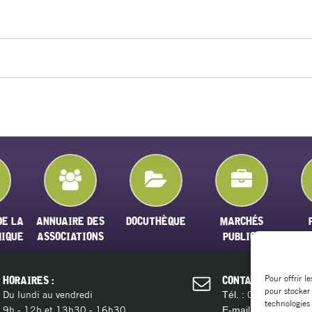
DE LA
ANNUAIRE DES
DOCUTHÈQUE
MARCHÉS
MIQUE
ASSOCIATIONS
PUBLICS
Pour offrir l
HORAIRES :
CONTACT :
pour stocker
Du lundi au vendredi
04 11 28 13 
Tél. :
technologies
9h - 12h et 13h30 - 16h30
contact@ma
E-mail :