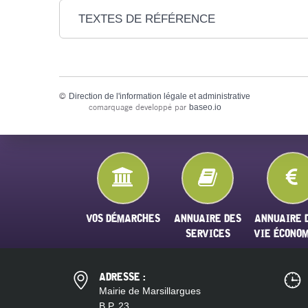
TEXTES DE RÉFÉRENCE
©
Direction de l'information légale et administrative
comarquage developpé par
baseo.io
VOS DÉMARCHES
ANNUAIRE DES
ANNUAIRE 
SERVICES
VIE ÉCONO
ADRESSE :
Mairie de Marsillargues
B.P. 23