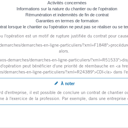
Activités concernées
Informations sur la nature du chantier ou de l'opération
Rémunération et indemnités de fin de contrat
Garanties en termes de formation
rat lorsque le chantier ou l'opération ne peut pas se réaliser ou se t
ou l'opération est un motif de rupture justifiée du contrat pour cause
vos-demarches/demarches-en-ligne-particuliers/?xml=F1848">procédu
alors.
ite/vos-demarches/demarches-en-ligne-particuliers/?xml=R51533">disp
 d'opération peut bénéficier d'une priorité de réembauche en <a href=
s/demarches-en-ligne-particuliers/?xml=R24389">CDI</a> dans l'en
À noter
d d'entreprise, il est possible de conclure un contrat de chantier 
me à l'exercice de la profession. Par exemple, dans une entreprise