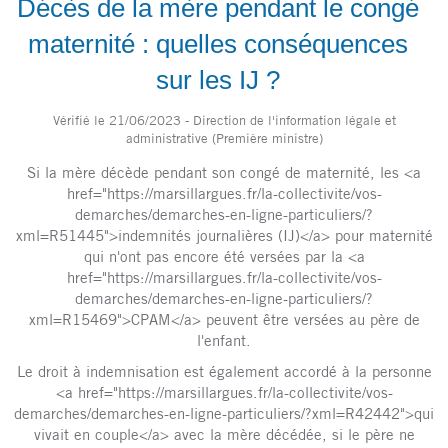
Décès de la mère pendant le congé
maternité : quelles conséquences
sur les IJ ?
Vérifié le 21/06/2023 - Direction de l'information légale et
administrative (Première ministre)
Si la mère décède pendant son congé de maternité, les <a
href="https://marsillargues.fr/la-collectivite/vos-
demarches/demarches-en-ligne-particuliers/?
xml=R51445">indemnités journalières (IJ)</a> pour maternité
qui n'ont pas encore été versées par la <a
href="https://marsillargues.fr/la-collectivite/vos-
demarches/demarches-en-ligne-particuliers/?
xml=R15469">CPAM</a> peuvent être versées au père de
l'enfant.
Le droit à indemnisation est également accordé à la personne
<a href="https://marsillargues.fr/la-collectivite/vos-
demarches/demarches-en-ligne-particuliers/?xml=R42442">qui
vivait en couple</a> avec la mère décédée, si le père ne