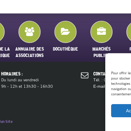
DE LA
ANNUAIRE DES
DOCUTHÈQUE
MARCHÉS
MIQUE
ASSOCIATIONS
PUBLICS
Pour offrir l
HORAIRES :
CONTACT :
pour stocker
Du lundi au vendredi
04 11 28 13 
Tél. :
technologies
9h - 12h et 13h30 - 16h30
contact@ma
E-mail :
navigation ou
consentement 
Ac
un Site