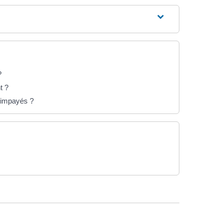
?
t ?
 impayés ?