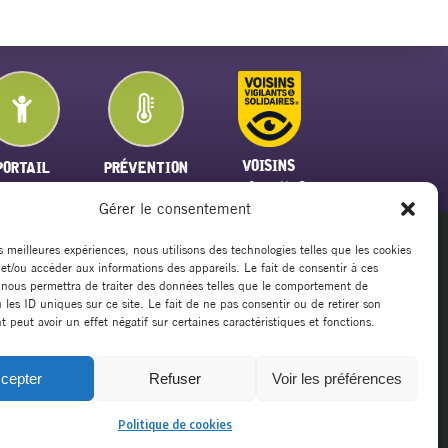
VOISINS
PORTAIL
PRÉVENTION
VIGILANTS
FAMILLE
PLAN CANICULE
Gérer le consentement
es meilleures expériences, nous utilisons des technologies telles que les cookies
 et/ou accéder aux informations des appareils. Le fait de consentir à ces
20
 nous permettra de traiter des données telles que le comportement de
rsillargues.fr
 les ID uniques sur ce site. Le fait de ne pas consentir ou de retirer son
peut avoir un effet négatif sur certaines caractéristiques et fonctions.
cepter
Refuser
Voir les préférences
Mentions légales
|
Politique de cookies
|
Politique de cookies