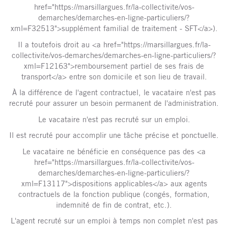
href="https://marsillargues.fr/la-collectivite/vos-
demarches/demarches-en-ligne-particuliers/?
xml=F32513">supplément familial de traitement - SFT</a>).
Il a toutefois droit au <a href="https://marsillargues.fr/la-
collectivite/vos-demarches/demarches-en-ligne-particuliers/?
xml=F12163">remboursement partiel de ses frais de
transport</a> entre son domicile et son lieu de travail.
À la différence de l'agent contractuel, le vacataire n'est pas
recruté pour assurer un besoin permanent de l'administration.
Le vacataire n'est pas recruté sur un emploi.
Il est recruté pour accomplir une tâche précise et ponctuelle.
Le vacataire ne bénéficie en conséquence pas des <a
href="https://marsillargues.fr/la-collectivite/vos-
demarches/demarches-en-ligne-particuliers/?
xml=F13117">dispositions applicables</a> aux agents
contractuels de la fonction publique (congés, formation,
indemnité de fin de contrat, etc.).
L'agent recruté sur un emploi à temps non complet n'est pas