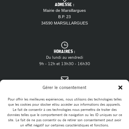
ADRESSE :
Mairie de Marsillargues
B.P. 23
34590 MARSILLARGUES
HORAIRES :
Du lundi au vendredi
9h - 12h et 13h30 - 16h30
CONTACT :
Gérer le consentement
04 11 28 13 20
Tél. :
contact@marsillargues.fr
E-mail :
Pour offrir les meilleures expériences, nous utilisons des technologies telles
que les cookies pour stocker et/ou accéder aux informations des appareils.
Le fait de consentir à ces technologies nous permettra de traiter des
données telles que le comportement de navigation ou les ID uniques sur ce
site. Le fait de ne pas consentir ou de retirer son consentement peut avoir
un effet négatif sur certaines caractéristiques et fonctions.