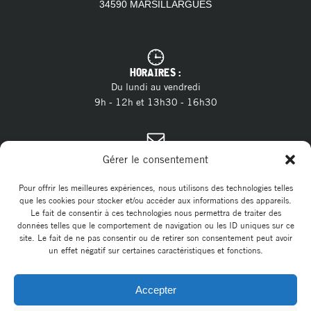
34590 MARSILLARGUES
HORAIRES :
Du lundi au vendredi
9h - 12h et 13h30 - 16h30
CONTACT :
Gérer le consentement
04 11 28 13 20
Tél. :
contact@marsillargues.fr
E-mail :
Pour offrir les meilleures expériences, nous utilisons des technologies telles
que les cookies pour stocker et/ou accéder aux informations des appareils.
Le fait de consentir à ces technologies nous permettra de traiter des
données telles que le comportement de navigation ou les ID uniques sur ce
site. Le fait de ne pas consentir ou de retirer son consentement peut avoir
un effet négatif sur certaines caractéristiques et fonctions.
Accepter
© 2026 Commune de Marsillargues. Un service proposé par
Comm'un