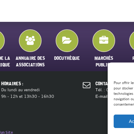
DE LA
ANNUAIRE DES
DOCUTHÈQUE
MARCHÉS
MIQUE
ASSOCIATIONS
PUBLICS
Pour offrir l
HORAIRES :
CONTACT :
pour stocker
Du lundi au vendredi
04 11 28 13 
Tél. :
technologies
9h - 12h et 13h30 - 16h30
contact@ma
E-mail :
navigation ou
consentement 
Ac
un Site