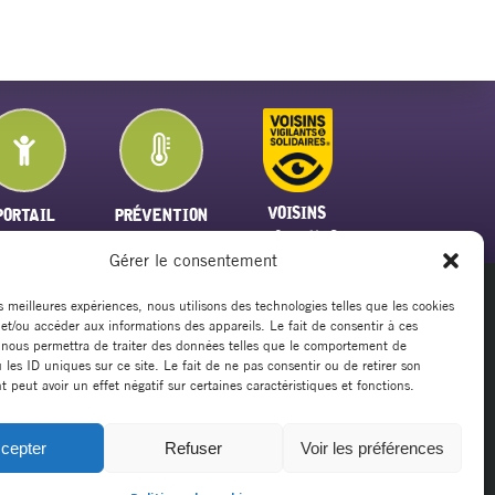
VOISINS
PORTAIL
PRÉVENTION
VIGILANTS
FAMILLE
PLAN CANICULE
Gérer le consentement
es meilleures expériences, nous utilisons des technologies telles que les cookies
 et/ou accéder aux informations des appareils. Le fait de consentir à ces
20
 nous permettra de traiter des données telles que le comportement de
rsillargues.fr
 les ID uniques sur ce site. Le fait de ne pas consentir ou de retirer son
peut avoir un effet négatif sur certaines caractéristiques et fonctions.
cepter
Refuser
Voir les préférences
Mentions légales
|
Politique de cookies
|