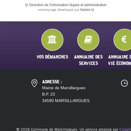
©
Direction de l'information légale et administrative
comarquage developpé par
baseo.io
VOS DÉMARCHES
ANNUAIRE DES
ANNUAIRE 
SERVICES
VIE ÉCONO
ADRESSE :
Mairie de Marsillargues
B.P. 23
34590 MARSILLARGUES
© 2026 Commune de Marsillargues. Un service proposé par
Comm'