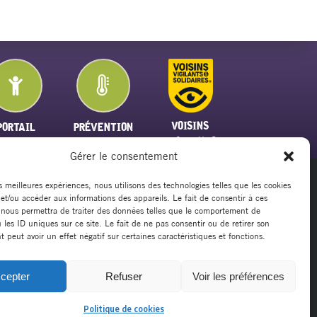
VOISINS
PORTAIL
PRÉVENTION
VIGILANTS
FAMILLE
PLAN CANICULE
Gérer le consentement
es meilleures expériences, nous utilisons des technologies telles que les cookies
 et/ou accéder aux informations des appareils. Le fait de consentir à ces
20
 nous permettra de traiter des données telles que le comportement de
rsillargues.fr
 les ID uniques sur ce site. Le fait de ne pas consentir ou de retirer son
peut avoir un effet négatif sur certaines caractéristiques et fonctions.
cepter
Refuser
Voir les préférences
Mentions légales
|
Politique de cookies
|
Politique de cookies