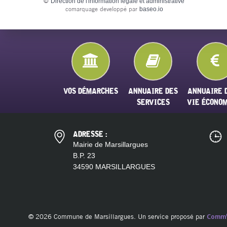
©
Direction de l'information légale et administrative
comarquage developpé par
baseo.io
VOS DÉMARCHES
ANNUAIRE DES
ANNUAIRE 
SERVICES
VIE ÉCONO
ADRESSE :
Mairie de Marsillargues
B.P. 23
34590 MARSILLARGUES
© 2026 Commune de Marsillargues. Un service proposé par
Comm'