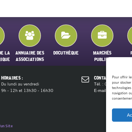
DE LA
ANNUAIRE DES
DOCUTHÈQUE
MARCHÉS
MIQUE
ASSOCIATIONS
PUBLICS
Pour offrir l
HORAIRES :
CONTACT :
pour stocker
Du lundi au vendredi
04 11 28 13 
Tél. :
technologies
9h - 12h et 13h30 - 16h30
contact@ma
E-mail :
navigation ou
consentement 
Ac
un Site