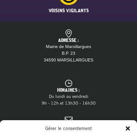
VOISINS VIGILANTS
ADRESSE :
Mairie de Marsillargues
B.P. 23
34590 MARSILLARGUES
HORAIRES :
Du lundi au vendredi
9h - 12h et 13h30 - 16h30
CONTACT :
Gérer le consentement
04 11 28 13 20
Tél. :