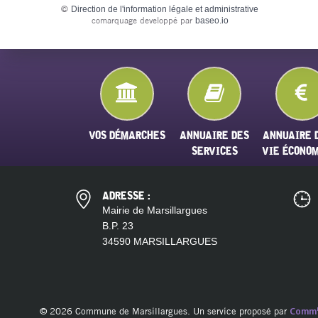
©
Direction de l'information légale et administrative
comarquage developpé par
baseo.io
VOS DÉMARCHES
ANNUAIRE DES
ANNUAIRE 
SERVICES
VIE ÉCONO
ADRESSE :
Mairie de Marsillargues
B.P. 23
34590 MARSILLARGUES
© 2026 Commune de Marsillargues. Un service proposé par
Comm'