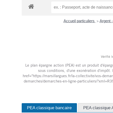
Accueil particuliers
Argent 
>
Vérifié 
Le plan épargne action (PEA) est un produit d'épargn
sous conditions, d'une exonération d'impôt. 
href="https://marsillargues.fr/la-collectivite/vos-de
demarches/demarches-en-ligne-particuliers/?xml=R3535
PEA classique bancaire
PEA classique 