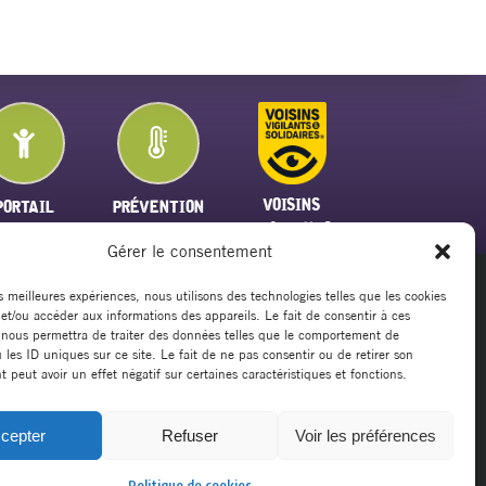
VOISINS
PORTAIL
PRÉVENTION
VIGILANTS
FAMILLE
PLAN CANICULE
Gérer le consentement
es meilleures expériences, nous utilisons des technologies telles que les cookies
 et/ou accéder aux informations des appareils. Le fait de consentir à ces
20
 nous permettra de traiter des données telles que le comportement de
rsillargues.fr
 les ID uniques sur ce site. Le fait de ne pas consentir ou de retirer son
peut avoir un effet négatif sur certaines caractéristiques et fonctions.
cepter
Refuser
Voir les préférences
Mentions légales
|
Politique de cookies
|
Politique de cookies