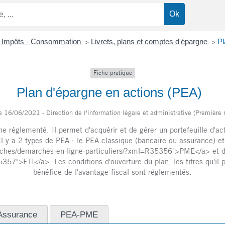
- Impôts - Consommation
Livrets, plans et comptes d'épargne
Pl
>
>
Fiche pratique
Plan d'épargne en actions (PEA)
le 16/06/2021 - Direction de l'information légale et administrative (Première 
e réglementé. Il permet d'acquérir et de gérer un portefeuille d'ac
Il y a 2 types de PEA : le PEA classique (bancaire ou assurance) e
marches/demarches-en-ligne-particuliers/?xml=R35356">PME</a> et des 
7">ETI</a>. Les conditions d'ouverture du plan, les titres qu'il peu
bénéfice de l'avantage fiscal sont réglementés.
Assurance
PEA-PME