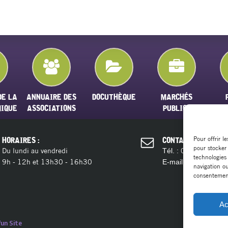
DE LA
ANNUAIRE DES
DOCUTHÈQUE
MARCHÉS
MIQUE
ASSOCIATIONS
PUBLICS
Pour offrir l
HORAIRES :
CONTACT :
pour stocker
Du lundi au vendredi
04 11 28 13 
Tél. :
technologies
9h - 12h et 13h30 - 16h30
contact@ma
E-mail :
navigation ou
consentement 
Ac
un Site