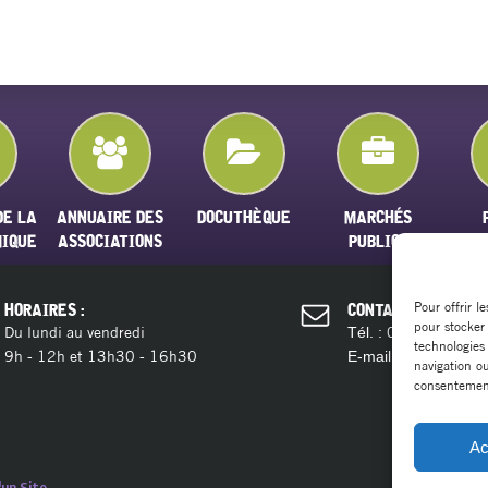
DE LA
ANNUAIRE DES
DOCUTHÈQUE
MARCHÉS
MIQUE
ASSOCIATIONS
PUBLICS
Pour offrir l
HORAIRES :
CONTACT :
pour stocker
Du lundi au vendredi
04 11 28 13 
Tél. :
technologies
9h - 12h et 13h30 - 16h30
contact@ma
E-mail :
navigation ou
consentement 
Ac
un Site