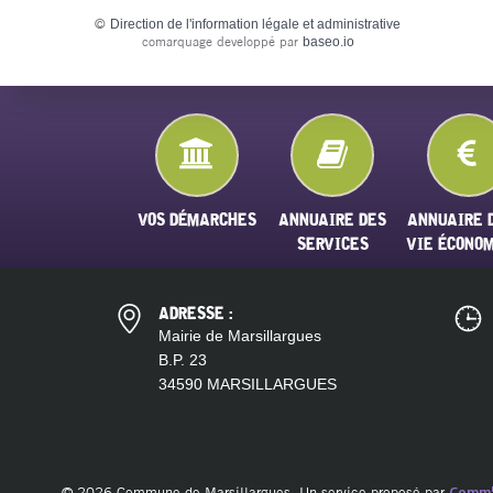
©
Direction de l'information légale et administrative
comarquage developpé par
baseo.io
VOS DÉMARCHES
ANNUAIRE DES
ANNUAIRE 
SERVICES
VIE ÉCONO
ADRESSE :
Mairie de Marsillargues
B.P. 23
34590 MARSILLARGUES
© 2026 Commune de Marsillargues. Un service proposé par
Comm'