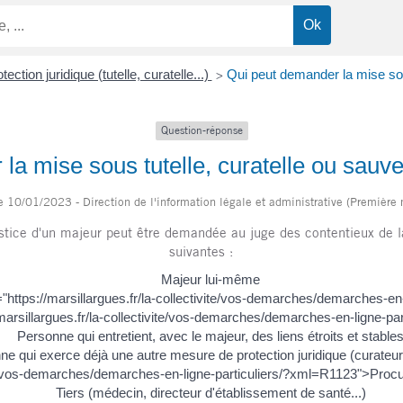
tection juridique (tutelle, curatelle...)
Qui peut demander la mise sous
>
Question-réponse
la mise sous tutelle, curatelle ou sauve
le 10/01/2023 - Direction de l'information légale et administrative (Première 
stice d'un majeur peut être demandée au juge des contentieux de la
suivantes :
Majeur lui-même
"https://marsillargues.fr/la-collectivite/vos-demarches/demarches-e
/marsillargues.fr/la-collectivite/vos-demarches/demarches-en-ligne-pa
Personne qui entretient, avec le majeur, des liens étroits et stable
e qui exerce déjà une autre mesure de protection juridique (curateur
vite/vos-demarches/demarches-en-ligne-particuliers/?xml=R1123">Procur
Tiers (médecin, directeur d'établissement de santé...)