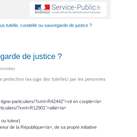
 tutelle, curatelle ou sauvegarde de justice ?
garde de justice ?
ministre)
 protection (ex-juge des tutelles) par les personnes
n-ligne-particuliers/?xml=R42442">vit en couple</a>
rticuliers/?xml=R12901">allié</a>
s
 ou tuteur)
eur de la République</a>, de sa propre initiative