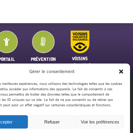
VOISINS
PORTAIL
PRÉVENTION
VIGILANTS
FAMILLE
PLAN CANICULE
Gérer le consentement
es meilleures expériences, nous utilisons des technologies telles que les cookies
 et/ou accéder aux informations des appareils. Le fait de consentir à ces
20
 nous permettra de traiter des données telles que le comportement de
rsillargues.fr
 les ID uniques sur ce site. Le fait de ne pas consentir ou de retirer son
peut avoir un effet négatif sur certaines caractéristiques et fonctions.
cepter
Refuser
Voir les préférences
Mentions légales
|
Politique de cookies
|