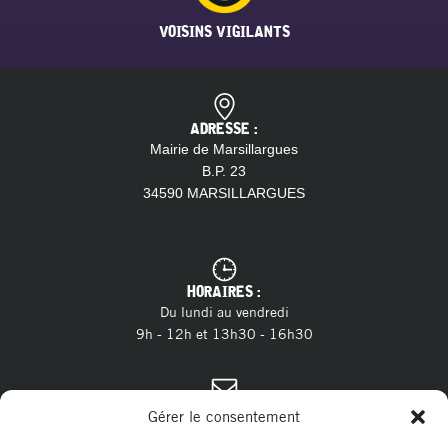
VOISINS VIGILANTS
ADRESSE :
Mairie de Marsillargues
B.P. 23
34590 MARSILLARGUES
HORAIRES :
Du lundi au vendredi
9h - 12h et 13h30 - 16h30
CONTACT :
Gérer le consentement
04 11 28 13 20
Tél. :