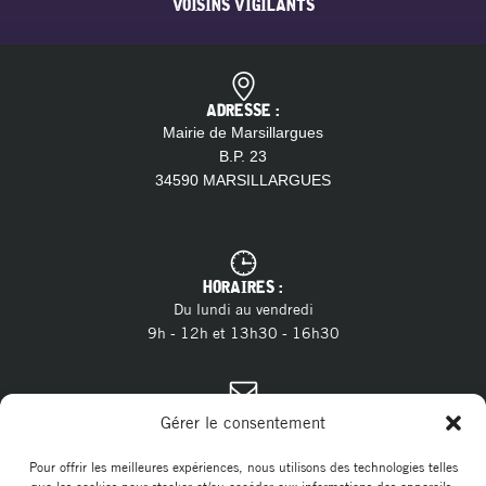
VOISINS VIGILANTS
ADRESSE :
Mairie de Marsillargues
B.P. 23
34590 MARSILLARGUES
HORAIRES :
Du lundi au vendredi
9h - 12h et 13h30 - 16h30
CONTACT :
Gérer le consentement
04 11 28 13 20
Tél. :
contact@marsillargues.fr
E-mail :
Pour offrir les meilleures expériences, nous utilisons des technologies telles