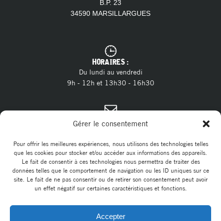
B.P. 23
34590 MARSILLARGUES
HORAIRES :
Du lundi au vendredi
9h - 12h et 13h30 - 16h30
CONTACT :
Gérer le consentement
04 11 28 13 20
Tél. :
contact@marsillargues.fr
E-mail :
Pour offrir les meilleures expériences, nous utilisons des technologies telles
que les cookies pour stocker et/ou accéder aux informations des appareils.
Le fait de consentir à ces technologies nous permettra de traiter des
données telles que le comportement de navigation ou les ID uniques sur ce
site. Le fait de ne pas consentir ou de retirer son consentement peut avoir
un effet négatif sur certaines caractéristiques et fonctions.
Accepter