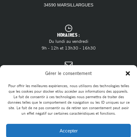
34590 MARSILLARGUES
HORAIRES :
Du lundi au vendredi
9h - 12h et 13h30 - 16h30
CONTACT :
Gérer le consentement
04 11 28 13 20
Tél. :
contact@marsillargues.fr
E-mail :
Pour offrir les meilleures expériences, nous utilisons des technologies telles
que les cookies pour stocker et/ou accéder aux informations des appareils.
Le fait de consentir à ces technologies nous permettra de traiter des
données telles que le comportement de navigation ou les ID uniques sur ce
site. Le fait de ne pas consentir ou de retirer son consentement peut avoir
un effet négatif sur certaines caractéristiques et fonctions.
Accepter
© 2026 Commune de Marsillargues. Un service proposé par
Comm'un