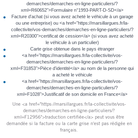
demarches/demarches-en-ligne-particuliers/?
xml=R60652">Formulaire n°1993-PART-D-SD</a>
Facture d'achat (si vous avez acheté le véhicule à un garage
ou une entreprise) ou <a href="https://marsillargues.fr/la-
collectivite/vos-demarches/demarches-en-ligne-particuliers/?
xml=R20300">certificat de cession</a> (si vous avez acheté
le véhicule à un particulier)
Carte grise obtenue dans le pays étranger
<a href="https://marsillargues.fr/la-collectivite/vos-
demarches/demarches-en-ligne-particuliers/?
xml=F31853">Pièce d'identité</a> au nom de la personne qui
a acheté le véhicule
<a href="https://marsillargues.fr/la-collectivite/vos-
demarches/demarches-en-ligne-particuliers/?
xml=F1028">Justificatif de son domicile en France</a>
Une <a href="https://marsillargues.fr/la-collectivite/vos-
demarches/demarches-en-ligne-particuliers/?
xml=F12956">traduction certifiée</a> peut vous être
demandée si la facture ou la carte grise n'est pas rédigée en
français.