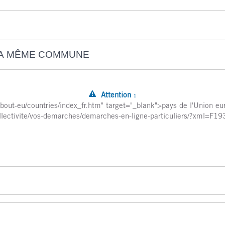
LA MÊME COMMUNE
Attention :
about-eu/countries/index_fr.htm" target="_blank">pays de l'Union e
collectivite/vos-demarches/demarches-en-ligne-particuliers/?xml=F1