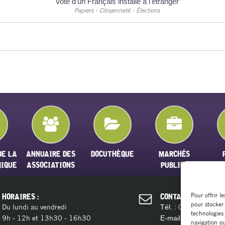
Vote d'un Français installé à l'étranger
Papiers - Citoyenneté - Élections
DE LA
ANNUAIRE DES
DOCUTHÈQUE
MARCHÉS
MIQUE
ASSOCIATIONS
PUBLICS
Pour offrir l
HORAIRES :
CONTACT :
pour stocker
Du lundi au vendredi
04 11 28 13 
Tél. :
technologies
9h - 12h et 13h30 - 16h30
contact@ma
E-mail :
navigation ou