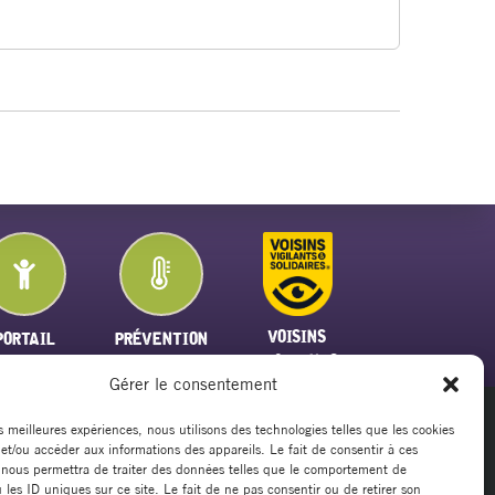
VOISINS
PORTAIL
PRÉVENTION
VIGILANTS
FAMILLE
PLAN CANICULE
Gérer le consentement
es meilleures expériences, nous utilisons des technologies telles que les cookies
 et/ou accéder aux informations des appareils. Le fait de consentir à ces
20
 nous permettra de traiter des données telles que le comportement de
rsillargues.fr
 les ID uniques sur ce site. Le fait de ne pas consentir ou de retirer son