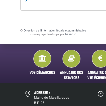
©
Direction de l'information légale et administrative
comarquage developpé par
baseo.io
VOS DÉMARCHES
ANNUAIRE DES
ANNUAIRE 
SERVICES
VIE ÉCONO
ADRESSE :
Mairie de Marsillargues
B.P. 23