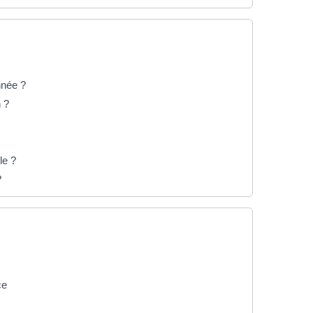
nnée ?
n ?
le ?
?
ce