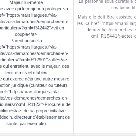
La personne sous curatelle p
Majeur lui-même
ses biens li
e avec qui le majeur à protéger <a
ef="https://marsillargues.fr/la-
Mais elle doit être assistée 
ivite/vos-demarches/demarches-en-
les <a href="https://marsillarg
particuliers/?xml=R42442">vit en
demarches/demarches-en-
couple</a>
xml=R15441">actes de
Parent ou un <a
ef="https://marsillargues.fr/la-
ivite/vos-demarches/demarches-en-
articuliers/?xml=R12901">allié</a>
 qui entretient, avec le majeur, des
liens étroits et stables
 qui exerce déjà une autre mesure
ction juridique (curateur ou tuteur)
ref="https://marsillargues.fr/la-
ivite/vos-demarches/demarches-en-
rticuliers/?xml=R1123">Procureur de
blique</a>, de sa propre initiative
édecin, directeur d'établissement de
santé, par exemple)