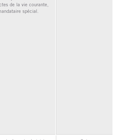
ctes de la vie courante,
andataire spécial.