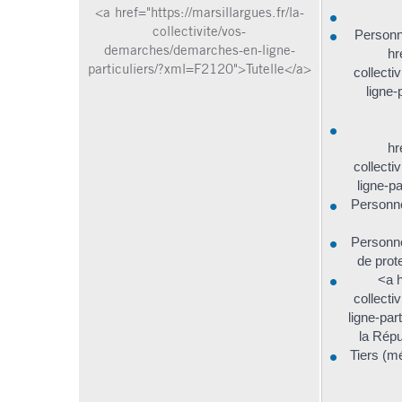
<a href="https://marsillargues.fr/la-
collectivite/vos-
Personn
demarches/demarches-en-ligne-
hr
particuliers/?xml=F2120">Tutelle</a>
collect
ligne-
hr
collect
ligne-p
Personne
Personne
de prote
<a h
collect
ligne-pa
la Répu
Tiers (m