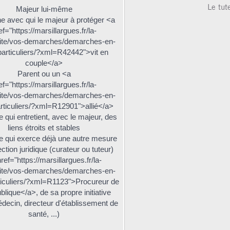
Le tut
Majeur lui-même
e avec qui le majeur à protéger <a
ef="https://marsillargues.fr/la-
ivite/vos-demarches/demarches-en-
particuliers/?xml=R42442">vit en
couple</a>
Parent ou un <a
ef="https://marsillargues.fr/la-
ivite/vos-demarches/demarches-en-
articuliers/?xml=R12901">allié</a>
 qui entretient, avec le majeur, des
liens étroits et stables
 qui exerce déjà une autre mesure
ction juridique (curateur ou tuteur)
ref="https://marsillargues.fr/la-
ivite/vos-demarches/demarches-en-
rticuliers/?xml=R1123">Procureur de
blique</a>, de sa propre initiative
édecin, directeur d'établissement de
santé, ...)