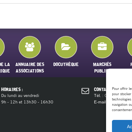
DE LA
ANNUAIRE DES
DOCUTHÈQUE
MARCHÉS
MIQUE
ASSOCIATIONS
PUBLICS
Pour offrir l
HORAIRES :
CONTACT :
pour stocker
Du lundi au vendredi
04 11 28 13 
Tél. :
technologies
9h - 12h et 13h30 - 16h30
contact@ma
E-mail :
navigation ou
consentement 
Ac