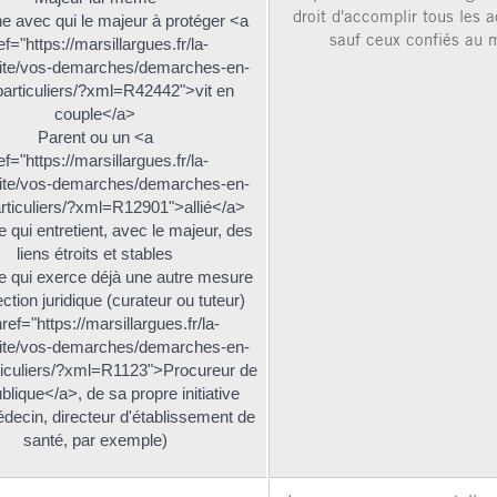
droit d'accomplir tous les a
e avec qui le majeur à protéger <a
sauf ceux confiés au m
ef="https://marsillargues.fr/la-
ivite/vos-demarches/demarches-en-
particuliers/?xml=R42442">vit en
couple</a>
Parent ou un <a
ef="https://marsillargues.fr/la-
ivite/vos-demarches/demarches-en-
articuliers/?xml=R12901">allié</a>
 qui entretient, avec le majeur, des
liens étroits et stables
 qui exerce déjà une autre mesure
ction juridique (curateur ou tuteur)
ref="https://marsillargues.fr/la-
ivite/vos-demarches/demarches-en-
rticuliers/?xml=R1123">Procureur de
blique</a>, de sa propre initiative
édecin, directeur d'établissement de
santé, par exemple)