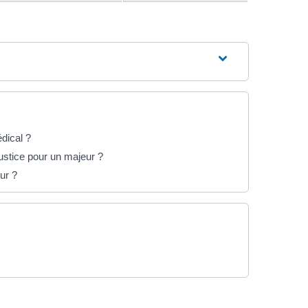
édical ?
ustice pour un majeur ?
ur ?