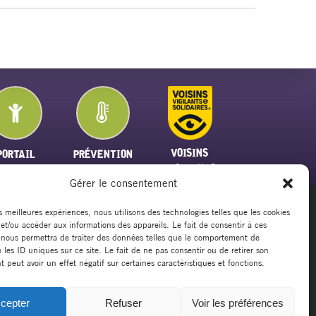
VOISINS
PORTAIL
PRÉVENTION
VIGILANTS
FAMILLE
PLAN CANICULE
Gérer le consentement
es meilleures expériences, nous utilisons des technologies telles que les cookies
 et/ou accéder aux informations des appareils. Le fait de consentir à ces
20
 nous permettra de traiter des données telles que le comportement de
rsillargues.fr
 les ID uniques sur ce site. Le fait de ne pas consentir ou de retirer son
peut avoir un effet négatif sur certaines caractéristiques et fonctions.
cepter
Refuser
Voir les préférences