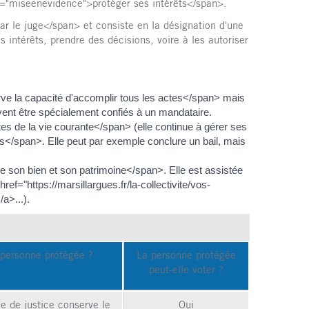
ss="miseenevidence">protéger ses intérêts</span>.
 le juge</span> et consiste en la désignation d'une
ntérêts, prendre des décisions, voire à les autoriser
 la capacité d'accomplir tous les actes</span> mais
vent être spécialement confiés à un mandataire.
 de la vie courante</span> (elle continue à gérer ses
es</span>. Elle peut par exemple conclure un bail, mais
son bien et son patrimoine</span>. Elle est assistée
="https://marsillargues.fr/la-collectivite/vos-
a>...).
 personne protégée ?
La personne protégée
peut-elle voter ?
 de justice conserve le
Oui