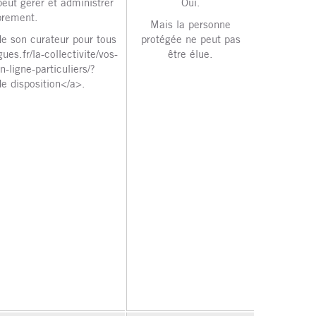
eut gérer et administrer
Oui.
brement.
Mais la personne
de son curateur pour tous
protégée ne peut pas
ues.fr/la-collectivite/vos-
être élue.
ligne-particuliers/?
 disposition</a>.