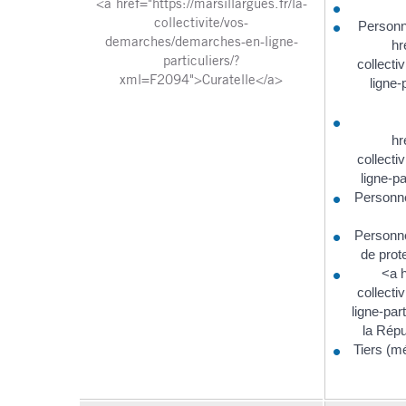
<a href="https://marsillargues.fr/la-
collectivite/vos-
Personn
demarches/demarches-en-ligne-
hr
particuliers/?
collect
xml=F2094">Curatelle</a>
ligne-
hr
collect
ligne-p
Personne
Personne
de prote
<a h
collect
ligne-pa
la Répu
Tiers (m