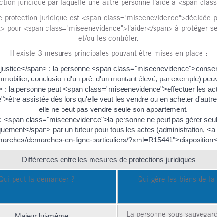
ction juridique par laquelle une autre personne l'aide à <span cla
rotection juridique est <span class="miseenevidence">décidée par
pour <span class="miseenevidence">l'aider</span> à protéger ses i
et/ou les contrôler.
Il existe 3 mesures principales pouvant être mises en place :
ustice</span> : la personne <span class="miseenevidence">conserve
immobilier, conclusion d'un prêt d'un montant élevé, par exemple) peu
: la personne peut <span class="miseenevidence">effectuer les actes
>être assistée dès lors qu'elle veut les vendre ou en acheter d'autr
elle ne peut pas vendre seule son appartement.
 <span class="miseenevidence">la personne ne peut pas gérer seule 
nt</span> par un tuteur pour tous les actes (administration, <a href
arches/demarches-en-ligne-particuliers/?xml=R15441">disposition</
Différences entre les mesures de protections juridiques
Qui peut la demander ?
Qui gère les biens de la
La personne sous sauvegarde
Majeur lui-même