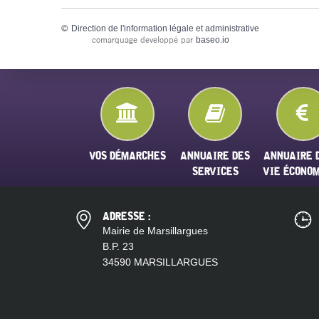
©
Direction de l'information légale et administrative
comarquage developpé par
baseo.io
VOS DÉMARCHES
ANNUAIRE DES
ANNUAIRE 
SERVICES
VIE ÉCONO
ADRESSE :
Mairie de Marsillargues
B.P. 23
34590 MARSILLARGUES