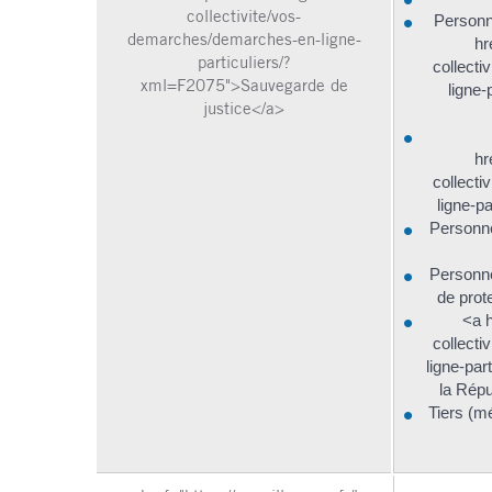
collectivite/vos-
Personn
demarches/demarches-en-ligne-
hr
particuliers/?
collect
xml=F2075">Sauvegarde de
ligne-
justice</a>
hr
collect
ligne-p
Personne
Personne
de prote
<a h
collect
ligne-pa
la Répu
Tiers (m