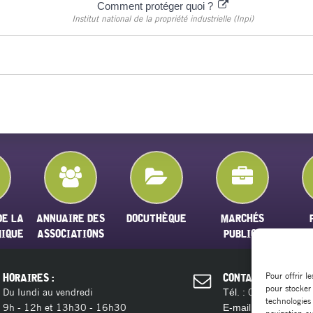
Comment protéger quoi ?
Institut national de la propriété industrielle (Inpi)
DE LA
ANNUAIRE DES
DOCUTHÈQUE
MARCHÉS
MIQUE
ASSOCIATIONS
PUBLICS
Pour offrir l
HORAIRES :
CONTACT :
pour stocker
Du lundi au vendredi
04 11 28 13 
Tél. :
technologies
9h - 12h et 13h30 - 16h30
contact@ma
E-mail :