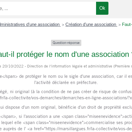
ministratives d'une association
Création d'une association
Faut-
>
>
Question-réponse
ut-il protéger le nom d'une association 
le 20/10/2022 - Direction de l'information légale et administrative (Première 
e</span> de protéger le nom ou le sigle d'une association, car il 
l'activité déclarée en préfecture.
tégé, ni original (à la condition de ne pas créer de risque de con
s.fr/la-collectivite/vos-demarches/demarches-en-ligne-association
qui dispose d'un nom original, bénéficie d'un droit de propriété excl
/span>, si l'association a une <span class="miseenevidence">act
equel elle <span class="miseenevidence">commercialise ses produi
auprès de l' <a href="https://marsillargues.fr/la-collectivite/vos-