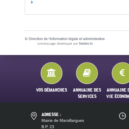
©
Direction de l'information légale et administrative
comarquage developpé par
baseo.io
VOS DÉMARCHES
ANNUAIRE DES
ANNUAIRE 
SERVICES
VIE ÉCONO
ADRESSE :
Mairie de Marsillargues
B.P. 23