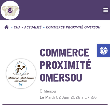
Aller
au
contenu
CUA – ACTUALITÉ
COMMERCE PROXIMITÉ OMERSOU
Ouv
COMMERCE
PROXIMITÉ
OMERSOU
Õ Mersou
L
e Mardi 02 Juin 2026 à 17h56