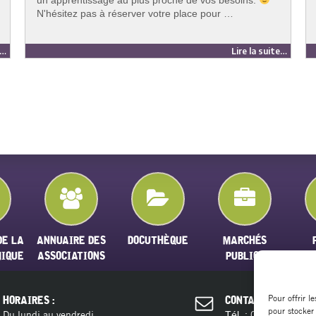
N'hésitez pas à réserver votre place pour …
e…
Lire la suite…
DE LA
ANNUAIRE DES
DOCUTHÈQUE
MARCHÉS
MIQUE
ASSOCIATIONS
PUBLICS
Pour offrir l
HORAIRES :
CONTACT :
pour stocker
Du lundi au vendredi
04 11 28 13 
Tél. :