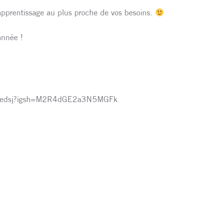
apprentissage au plus proche de vos besoins.
 année !
ionsedsj?igsh=M2R4dGE2a3N5MGFk