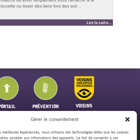
buvette ou tisser des liens lors des soir…
moments
son es
Lire la suite…
VOISINS
PORTAIL
PRÉVENTION
VIGILANTS
FAMILLE
PLAN CANICULE
Gérer le consentement
es meilleures expériences, nous utilisons des technologies telles que les cookies
 et/ou accéder aux informations des appareils. Le fait de consentir à ces
20