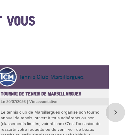
T VOUS
Tennis Club Marsillargues
TOURNOI DE TENNIS DE MARSILLARGUES
ATELIE
Le 20/07/2026 | Vie associative
Le 07/04
Le tennis club de Marsillargues organise son tournoi
"J'e
annuel de tennis, ouvert à tous adhérents ou non
thémati
(classements limités, voir affiche) C'est l'occasion de
rejoind
ressortir votre raquette ou de venir voir de beaux
Réser
matchs ou enfin simplement vous rafraichir à la
program