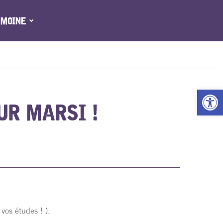
IMOINE
Ouv
UR MARSI !
 vos études ! ).