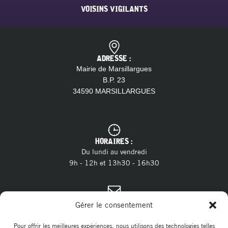
VOISINS VIGILANTS
ADRESSE :
Mairie de Marsillargues
B.P. 23
34590 MARSILLARGUES
HORAIRES :
Du lundi au vendredi
9h - 12h et 13h30 - 16h30
CONTACT :
Gérer le consentement
04 11 28 13 20
Tél. :
contact@marsillargues.fr
E-mail :
Pour offrir les meilleures expériences, nous utilisons des technologies telles