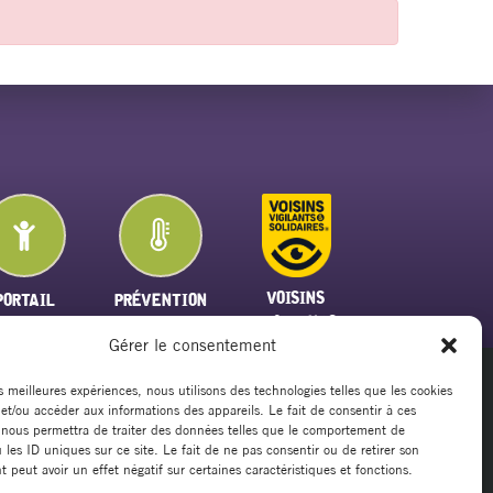
VOISINS
PORTAIL
PRÉVENTION
VIGILANTS
FAMILLE
PLAN CANICULE
Gérer le consentement
es meilleures expériences, nous utilisons des technologies telles que les cookies
 et/ou accéder aux informations des appareils. Le fait de consentir à ces
20
 nous permettra de traiter des données telles que le comportement de
rsillargues.fr
 les ID uniques sur ce site. Le fait de ne pas consentir ou de retirer son
peut avoir un effet négatif sur certaines caractéristiques et fonctions.