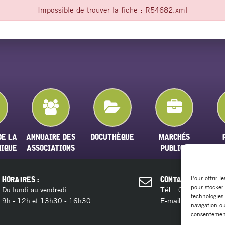
Impossible de trouver la fiche : R54682.xml
DE LA
ANNUAIRE DES
DOCUTHÈQUE
MARCHÉS
MIQUE
ASSOCIATIONS
PUBLICS
Pour offrir l
HORAIRES :
CONTACT :
pour stocker
Du lundi au vendredi
04 11 28 13 
Tél. :
technologies
9h - 12h et 13h30 - 16h30
contact@ma
E-mail :
navigation ou
consentement 