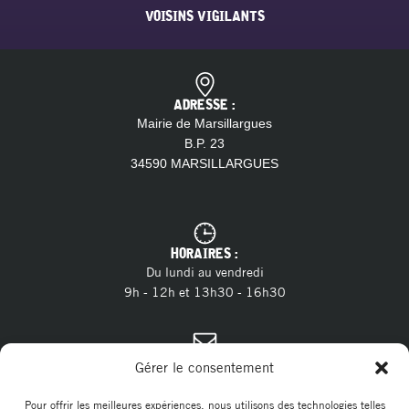
VOISINS VIGILANTS
ADRESSE :
Mairie de Marsillargues
B.P. 23
34590 MARSILLARGUES
HORAIRES :
Du lundi au vendredi
9h - 12h et 13h30 - 16h30
CONTACT :
Gérer le consentement
04 11 28 13 20
Tél. :
contact@marsillargues.fr
E-mail :
Pour offrir les meilleures expériences, nous utilisons des technologies telles