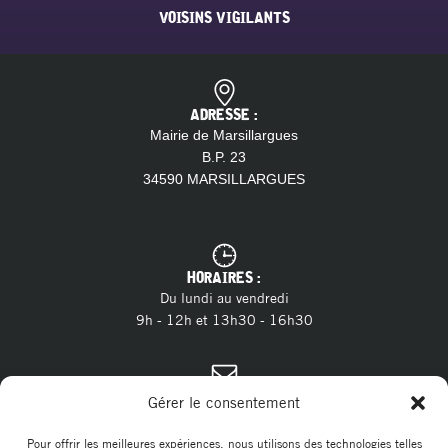
VOISINS VIGILANTS
ADRESSE :
Mairie de Marsillargues
B.P. 23
34590 MARSILLARGUES
HORAIRES :
Du lundi au vendredi
9h - 12h et 13h30 - 16h30
CONTACT :
Gérer le consentement
04 11 28 13 20
Tél. :
contact@marsillargues.fr
E-mail :
Pour offrir les meilleures expériences, nous utilisons des technologies telles