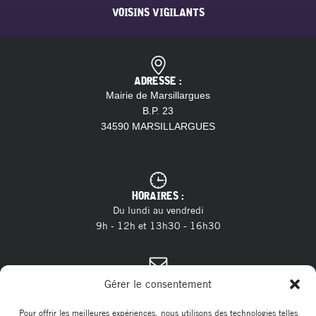
VOISINS VIGILANTS
ADRESSE :
Mairie de Marsillargues
B.P. 23
34590 MARSILLARGUES
HORAIRES :
Du lundi au vendredi
9h - 12h et 13h30 - 16h30
CONTACT :
Gérer le consentement
04 11 28 13 20
Tél. :
contact@marsillargues.fr
E-mail :
Pour offrir les meilleures expériences, nous utilisons des technologies telles