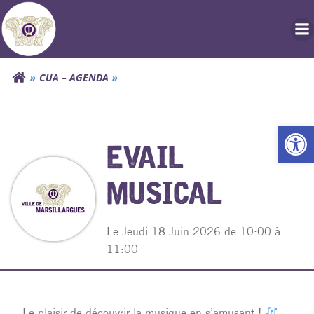
Aller
au
contenu
CUA – AGENDA
Ouv
EVAIL
MUSICAL
Le Jeudi 18 Juin 2026 de 10:00 à
11:00
Le plaisir de découvrir la musique en s’amusant !