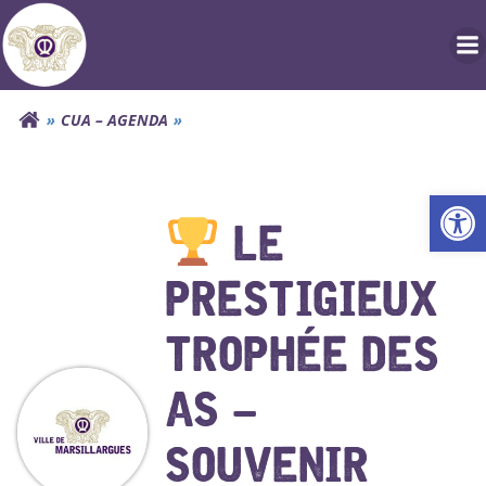
Aller
au
contenu
CUA – AGENDA
Ouv
LE
PRESTIGIEUX
TROPHÉE DES
AS –
SOUVENIR