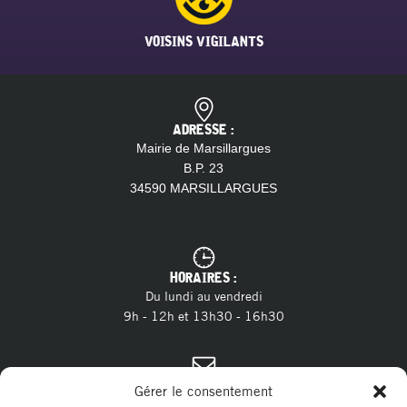
VOISINS VIGILANTS
ADRESSE :
Mairie de Marsillargues
B.P. 23
34590 MARSILLARGUES
HORAIRES :
Du lundi au vendredi
9h - 12h et 13h30 - 16h30
CONTACT :
Gérer le consentement
04 11 28 13 20
Tél. :