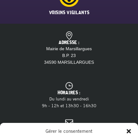
VOISINS VIGILANTS
ADRESSE :
Mairie de Marsillargues
B.P. 23
34590 MARSILLARGUES
HORAIRES :
Du lundi au vendredi
9h - 12h et 13h30 - 16h30
CONTACT :
Gérer le consentement
04 11 28 13 20
Tél. :