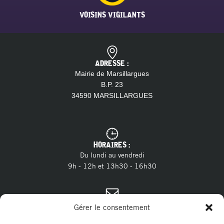
VOISINS VIGILANTS
ADRESSE :
Mairie de Marsillargues
B.P. 23
34590 MARSILLARGUES
HORAIRES :
Du lundi au vendredi
9h - 12h et 13h30 - 16h30
CONTACT :
Gérer le consentement
04 11 28 13 20
Tél. :