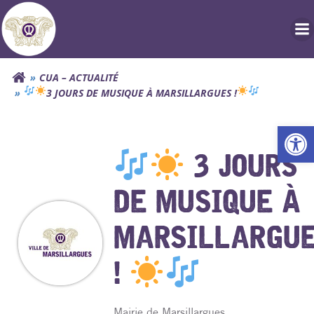
Aller
au
contenu
CUA – ACTUALITÉ
3 JOURS DE MUSIQUE À MARSILLARGUES !
Ouv
3 JOURS
DE MUSIQUE À
MARSILLARGU
!
Mairie de Marsillargues