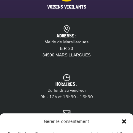
VOISINS VIGILANTS
ADRESSE :
Mairie de Marsillargues
B.P. 23
34590 MARSILLARGUES
HORAIRES :
Du lundi au vendredi
9h - 12h et 13h30 - 16h30
CONTACT :
Gérer le consentement
04 11 28 13 20
Tél. :
contact@marsillargues.fr
E-mail :