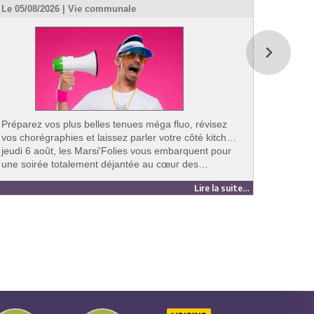
Le 05/08/2026 | Vie communale
Le 02/0
Aprè
rires, 
partagé
Fête vo
Jeuness
qui pro
Préparez vos plus belles tenues méga fluo, révisez
vos chorégraphies et laissez parler votre côté kitch…
jeudi 6 août, les Marsi'Folies vous embarquent pour
une soirée totalement déjantée au cœur des…
Lire la suite…