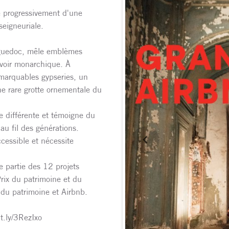
me progressivement d'une
seigneuriale.
nguedoc, mêle emblèmes
uvoir monarchique. À
emarquables gypseries, un
ne rare grotte ornementale du
 différente et témoigne du
 au fil des générations.
ccessible et nécessite
e partie des 12 projets
rix du patrimoine et du
 du patrimoine et Airbnb.
t.ly/3RezIxo