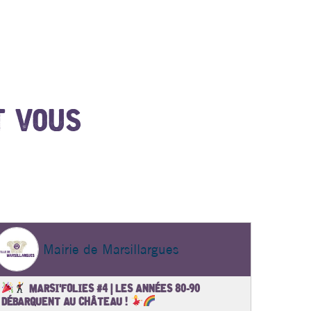
T VOUS
Mairie de Marsillargues
MARSI'FOLIES #4 | LES ANNÉES 80-90
C
DÉBARQUENT AU CHÂTEAU !
BEAUTÉ