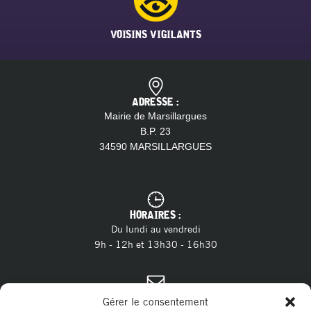
VOISINS VIGILANTS
ADRESSE :
Mairie de Marsillargues
B.P. 23
34590 MARSILLARGUES
HORAIRES :
Du lundi au vendredi
9h - 12h et 13h30 - 16h30
CONTACT :
Gérer le consentement