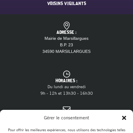
VOISINS VIGILANTS
ADRESSE :
Mairie de Marsillargues
B.P. 23
34590 MARSILLARGUES
HORAIRES :
Du lundi au vendredi
9h - 12h et 13h30 - 16h30
CONTACT :
Gérer le consentement
04 11 28 13 20
Tél. :
contact@marsillargues.fr
E-mail :
Pour offrir les meilleures expériences, nous utilisons des technologies telles