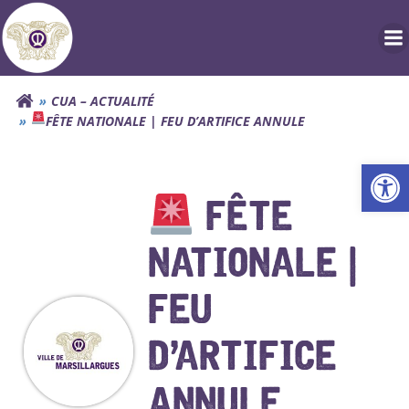
Aller
au
contenu
CUA – ACTUALITÉ
FÊTE NATIONALE | FEU D’ARTIFICE ANNULE
Ouv
FÊTE
NATIONALE |
FEU
D’ARTIFICE
ANNULE